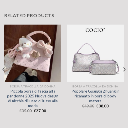
RELATED PRODUCTS
BORSA A TRACOLLA DA DONNA
BORSA A TRACOLLA DA DONNA
Piccola borsa di fascia alta
Popolare Guangxi Zhuangjin
per donne 2025 Nuova design
ricamato in bora di body
di nicchia di lusso di lusso alla
matera
moda
€
49.00
€
38.00
€
35.00
€
27.00