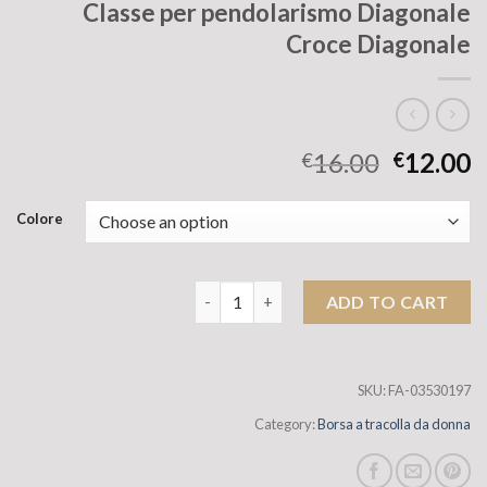
Classe per pendolarismo Diagonale
Croce Diagonale
16.00
12.00
€
€
Colore
Stume a tracolla manuale semplice e ver
ADD TO CART
SKU:
FA-03530197
Category:
Borsa a tracolla da donna