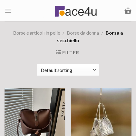
Salta
ai
contenuti
Borse e articoli in pelle
/
Borse da donna
/
Borsa a
secchiello
FILTER