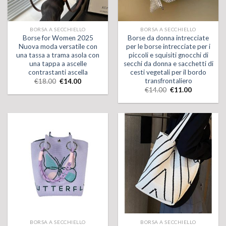
BORSA A SECCHIELLO
BORSA A SECCHIELLO
Borse for Women 2025
Borse da donna intrecciate
Nuova moda versatile con
per le borse intrecciate per i
una tassa a trama asola con
piccoli e squisiti gnocchi di
una tappa a ascelle
secchi da donna e sacchetti di
contrastanti ascella
cesti vegetali per il bordo
transfrontaliero
€
18.00
€
14.00
€
14.00
€
11.00
BORSA A SECCHIELLO
BORSA A SECCHIELLO