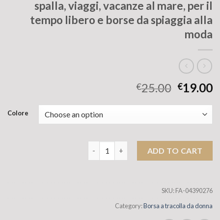
spalla, viaggi, vacanze al mare, per il
tempo libero e borse da spiaggia alla
moda
25.00
19.00
€
€
Colore
Sagni intrecciate di paglia, tutte le sta
ADD TO CART
SKU:
FA-04390276
Category:
Borsa a tracolla da donna