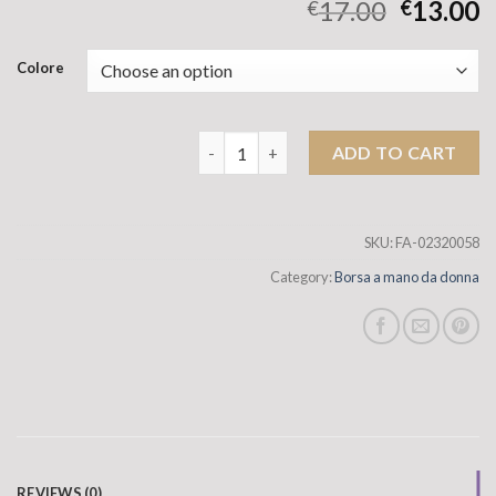
17.00
13.00
€
€
Colore
Sacchi di grande capacità coreana da d
ADD TO CART
SKU:
FA-02320058
Category:
Borsa a mano da donna
REVIEWS (0)