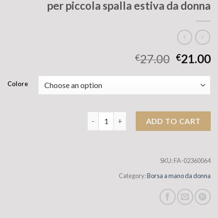
per piccola spalla estiva da donna
27.00
21.00
€
€
Colore
Design di nicchia coreano Mucu ed ebano
ADD TO CART
SKU:
FA-02360064
Category:
Borsa a mano da donna