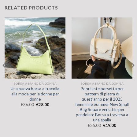
RELATED PRODUCTS
BORSA A MANO DA DONNA
BORSA A MANO DA DONNA
Una nuova borsa a tracolla
Populante borsetta per
alla moda per le donne per
pattern di pietra di
donne
quest’anno per il 2025
femminile Summer New Small
€
36.00
€
28.00
Bag Square versatile per
pendolare Borsa a traversa a
una spalla
€
25.00
€
19.00