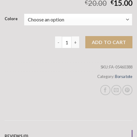
20.00
15.00
€
€
Colore
Nuova prua coreana Nicchia PU Stuffa da 
ADD TO CART
SKU:
FA-05460388
Category:
Borsa tote
REVIEWS (0)