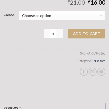
21.00
16.00
€
€
Colore
Borsa a tracolla di grande capacità cla
ADD TO CART
SKU:
FA-03340165
Category:
Borsa tote
REVIEWS (0)