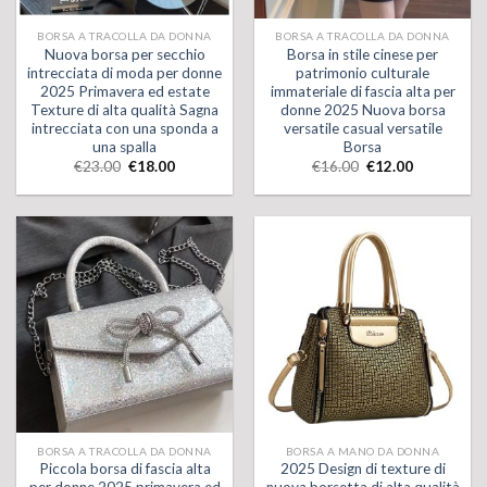
BORSA A TRACOLLA DA DONNA
BORSA A TRACOLLA DA DONNA
Nuova borsa per secchio
Borsa in stile cinese per
intrecciata di moda per donne
patrimonio culturale
2025 Primavera ed estate
immateriale di fascia alta per
Texture di alta qualità Sagna
donne 2025 Nuova borsa
intrecciata con una sponda a
versatile casual versatile
una spalla
Borsa
€
23.00
€
18.00
€
16.00
€
12.00
BORSA A TRACOLLA DA DONNA
BORSA A MANO DA DONNA
Piccola borsa di fascia alta
2025 Design di texture di