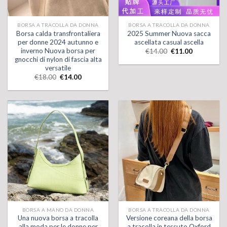
BORSA A TRACOLLA DA DONNA
BORSA A TRACOLLA DA DONNA
Borsa calda transfrontaliera
2025 Summer Nuova sacca
per donne 2024 autunno e
ascellata casual ascella
inverno Nuova borsa per
€
14.00
€
11.00
gnocchi di nylon di fascia alta
versatile
€
18.00
€
14.00
BORSA A MANO DA DONNA
BORSA A TRACOLLA DA DONNA
Una nuova borsa a tracolla
Versione coreana della borsa
alla moda per le donne per
a tracolla in tessuto Oxford