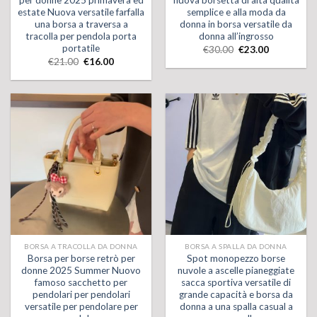
per donne 2025 primavera ed
nuova borsetta di alta qualità
estate Nuova versatile farfalla
semplice e alla moda da
una borsa a traversa a
donna in borsa versatile da
tracolla per pendola porta
donna all’ingrosso
portatile
€
30.00
€
23.00
€
21.00
€
16.00
BORSA A TRACOLLA DA DONNA
BORSA A SPALLA DA DONNA
Borsa per borse retrò per
Spot monopezzo borse
donne 2025 Summer Nuovo
nuvole a ascelle pianeggiate
famoso sacchetto per
sacca sportiva versatile di
pendolari per pendolari
grande capacità e borsa da
versatile per pendolare per
donna a una spalla casual a