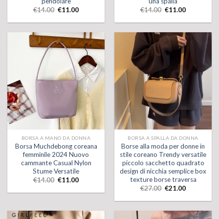
pendolare
una spalla
€
14.00
€
11.00
€
14.00
€
11.00
BORSA A MANO DA DONNA
BORSA A SPALLA DA DONNA
Borsa Muchdebong coreana
Borse alla moda per donne in
femminile 2024 Nuovo
stile coreano Trendy versatile
cammante Casual Nylon
piccolo sacchetto quadrato
Stume Versatile
design di nicchia semplice box
texture borse traversa
€
14.00
€
11.00
€
27.00
€
21.00