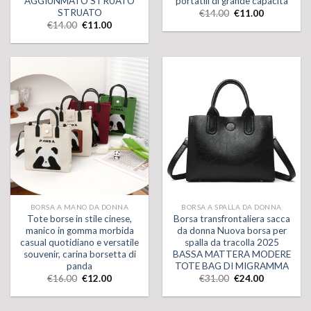
AGGIUNMATO STRUATO
portatili di grande capacità
STRUATO
€
14.00
€
11.00
€
14.00
€
11.00
BORSA A MANO DA DONNA
BORSA A SPALLA DA DONNA
Tote borse in stile cinese,
Borsa transfrontaliera sacca
manico in gomma morbida
da donna Nuova borsa per
casual quotidiano e versatile
spalla da tracolla 2025
souvenir, carina borsetta di
BASSA MATTERA MODERE
panda
TOTE BAG DI MIGRAMMA
€
16.00
€
12.00
€
31.00
€
24.00