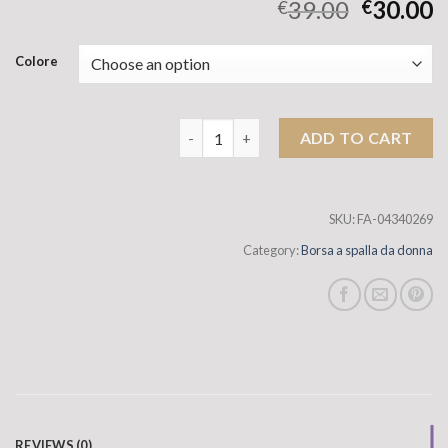
39.00
30.00
€
€
Colore
Versione transfrontaliera Light RETRO 
ADD TO CART
SKU:
FA-04340269
Category:
Borsa a spalla da donna
REVIEWS (0)