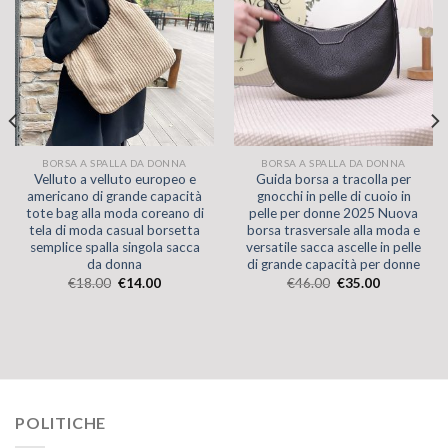
BORSA A SPALLA DA DONNA
BORSA A SPALLA DA DONNA
Velluto a velluto europeo e
Guida borsa a tracolla per
americano di grande capacità
gnocchi in pelle di cuoio in
tote bag alla moda coreano di
pelle per donne 2025 Nuova
tela di moda casual borsetta
borsa trasversale alla moda e
semplice spalla singola sacca
versatile sacca ascelle in pelle
da donna
di grande capacità per donne
€
18.00
€
14.00
€
46.00
€
35.00
POLITICHE