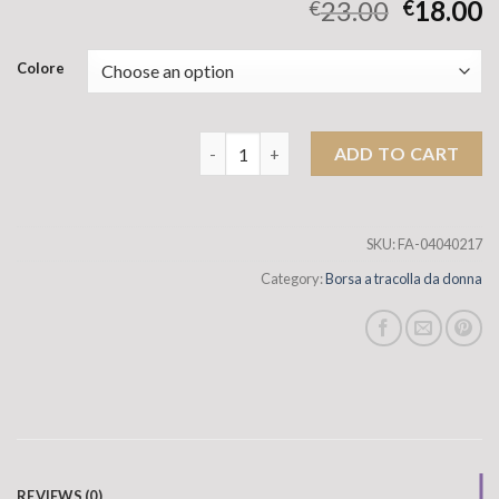
23.00
18.00
€
€
Colore
Sacca conchiglia da donna 2025 Nuova sp
ADD TO CART
SKU:
FA-04040217
Category:
Borsa a tracolla da donna
REVIEWS (0)