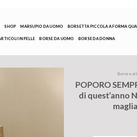
E
SHOP
MARSUPIO DA UOMO
BORSETTA PICCOLA A FORMA QU
ARTICOLI IN PELLE
BORSE DA UOMO
BORSE DA DONNA
Borse e art
POPORO SEMPR
di quest’anno N
maglia