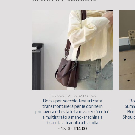
DONNA
BORSA A SPALLA DA DONNA
cca da donna
Borsa per secchio testurizzata
Bo
a tracolla
transfrontaliera per le donne in
Summ
A MODERE
primavera ed estate Nuova retrò retrò
Bor
RAMMA
a multistrato a mano-arachina a
Shoul
tracolla a tracolla a tracolla
€
18.00
€
14.00