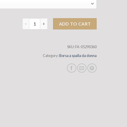
POPORO SEMPRE SCARF TRAVE SEMPLICE di quest'anno N
ADD TO CART
SKU:
FA-05290360
Category:
Borsa a spalla da donna