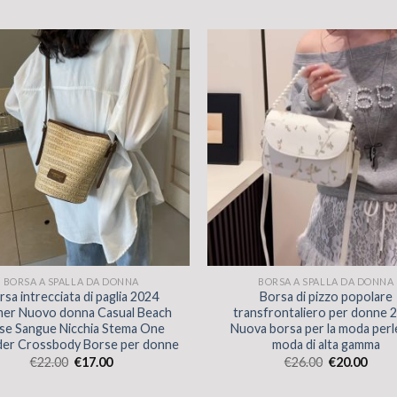
BORSA A SPALLA DA DONNA
BORSA A SPALLA DA DONNA
rsa intrecciata di paglia 2024
Borsa di pizzo popolare
er Nuovo donna Casual Beach
transfrontaliero per donne 
se Sangue Nicchia Stema One
Nuova borsa per la moda perle
der Crossbody Borse per donne
moda di alta gamma
€
22.00
€
17.00
€
26.00
€
20.00