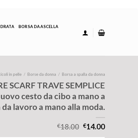
ADRATA
BORSA DA ASCELLA
icoli in pelle
/
Borse da donna
/
Borsa a spalla da donna
E SCARF TRAVE SEMPLICE
uovo cesto da cibo a mano a
 da lavoro a mano alla moda.
18.00
14.00
€
€