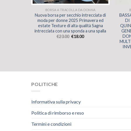
 DONNA
BORSA A TRACOLLA DA DONNA
se super
Nuova borsa per secchio intrecciata di
BASS
se, borse
moda per donne 2025 Primavera ed
DI
 di grande
estate Texture di alta qualità Sagna
QUIN
ile caldi
intrecciata con una sponda a una spalla
GEN
DON
€
23.00
€
18.00
MULT
INV
POLITICHE
Informativa sulla privacy
Politica di rimborso e reso
Termini e condizioni