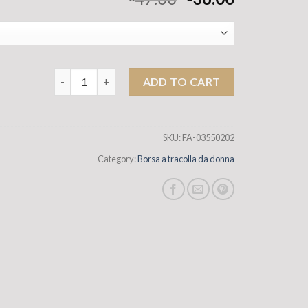
Panno oxford con top strato in pelle cuoio in pelle vera
ADD TO CART
SKU:
FA-03550202
Category:
Borsa a tracolla da donna