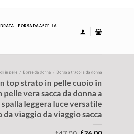
ADRATA
BORSA DA ASCELLA
li in pelle
/
Borse da donna
/
Borsa a tracolla da donna
 top strato in pelle cuoio in
in pelle vera sacca da donna a
 spalla leggera luce versatile
o da viaggio da viaggio sacca
47.00
36.00
€
€