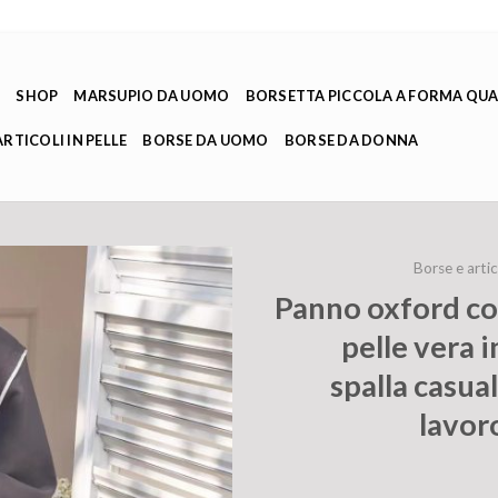
E
SHOP
MARSUPIO DA UOMO
BORSETTA PICCOLA A FORMA QU
ARTICOLI IN PELLE
BORSE DA UOMO
BORSE DA DONNA
Borse e artico
Panno oxford con
pelle vera 
spalla casual
lavor