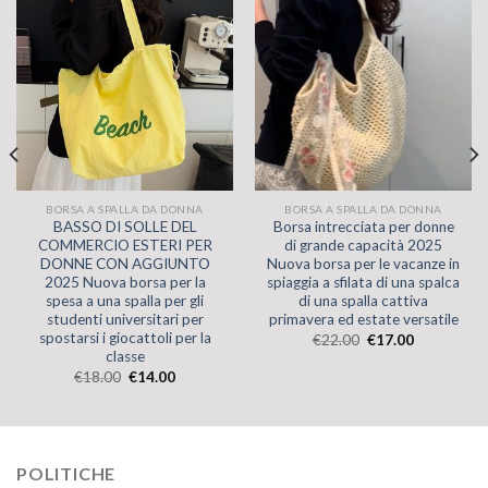
BORSA A SPALLA DA DONNA
BORSA A SPALLA DA DONNA
BASSO DI SOLLE DEL
Borsa intrecciata per donne
COMMERCIO ESTERI PER
di grande capacità 2025
DONNE CON AGGIUNTO
Nuova borsa per le vacanze in
2025 Nuova borsa per la
spiaggia a sfilata di una spalca
spesa a una spalla per gli
di una spalla cattiva
studenti universitari per
primavera ed estate versatile
spostarsi i giocattoli per la
€
22.00
€
17.00
classe
€
18.00
€
14.00
POLITICHE