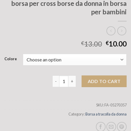
borsa per cross borse da donna in borsa
per bambini
13.00
10.00
€
€
Colore
Borsa per telefono cellulare in bocca a 
ADD TO CART
SKU:
FA-05270357
Category:
Borsa a tracolla da donna