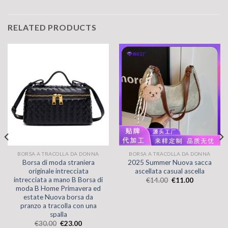
RELATED PRODUCTS
BORSA A TRACOLLA DA DONNA
BORSA A TRACOLLA DA DONNA
Borsa di moda straniera
2025 Summer Nuova sacca
originale intrecciata
ascellata casual ascella
intrecciata a mano B Borsa di
€
14.00
€
11.00
moda B Home Primavera ed
estate Nuova borsa da
pranzo a tracolla con una
spalla
€
30.00
€
23.00