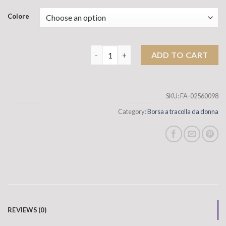
Colore
2025 Nuovo stile Bag Style cinese a u
ADD TO CART
SKU:
FA-02560098
Category:
Borsa a tracolla da donna
REVIEWS (0)