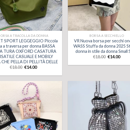
BORSA A TRACOLLA DA DONNA
BORSA A SECCHIELLO
T SPORT LEGGEGGIO Piccola
VR Nuova borsa per secchi ond
a a traversa per donna BASSA
WASS Stuffa da donna 2025 St
LA TURA OXFORD CASATURA
donna in stile da donna Small 
RSATILE CASUALE E MOBILY
€
18.00
€
14.00
 CHE PELLA DI PELLITÀ DELLE
€
18.00
€
14.00