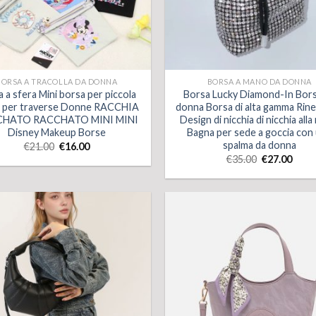
BORSA A TRACOLLA DA DONNA
BORSA A MANO DA DONNA
 a sfera Mini borsa per piccola
Borsa Lucky Diamond-In Bors
 per traverse Donne RACCHIA
donna Borsa di alta gamma Rin
HATO RACCHATO MINI MINI
Design di nicchia di nicchia all
Disney Makeup Borse
Bagna per sede a goccia con
spalma da donna
€
21.00
€
16.00
€
35.00
€
27.00