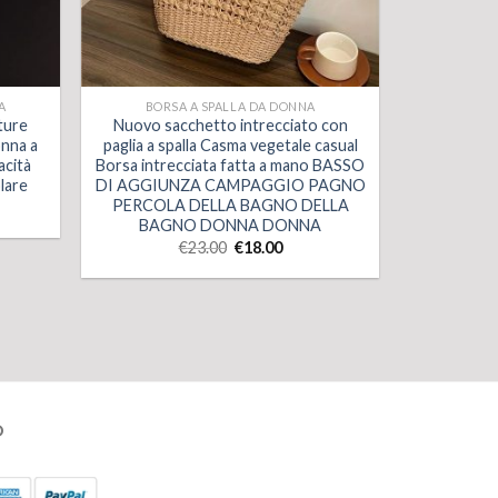
A
BORSA A SPALLA DA DONNA
ture
Nuovo sacchetto intrecciato con
onna a
paglia a spalla Casma vegetale casual
acità
Borsa intrecciata fatta a mano BASSO
lare
DI AGGIUNZA CAMPAGGIO PAGNO
PERCOLA DELLA BAGNO DELLA
BAGNO DONNA DONNA
€
23.00
€
18.00
O