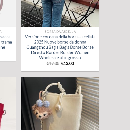
A
BORSA DA ASCELLA
 sacca
Versione coreana della borsa ascellata
a trama
2025 Nuove borse da donna
nne
Guangzhou Bag’s Bag’s Borse Borse
Diretto Border Border Women
Wholesale all’ingrosso
€
17.00
€
13.00