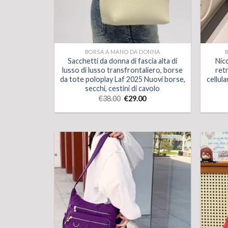
BORSA A MANO DA DONNA
Sacchetti da donna di fascia alta di
Nicc
lusso di lusso transfrontaliero, borse
ret
da tote poloplay Laf 2025 Nuovi borse,
cellula
secchi, cestini di cavolo
€
38.00
€
29.00