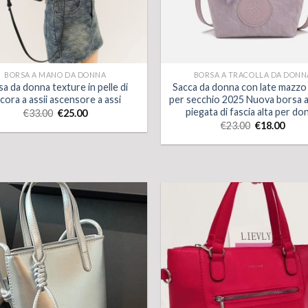
BORSA A MANO DA DONNA
BORSA A TRACOLLA DA DONN
a da donna texture in pelle di
Sacca da donna con late mazzo
cora a assii ascensore a assi
per secchio 2025 Nuova borsa 
piegata di fascia alta per do
€
33.00
€
25.00
€
23.00
€
18.00