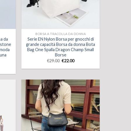
BORSA A TRACOLLA DA DONNA
a da
Serie EN Nylon Borsa per gnocchi di
estone
grande capacità Borsa da donna Bota
a moda
Bag One Spalla Dragon Champ Small
 una
Borse
€
29.00
€
22.00