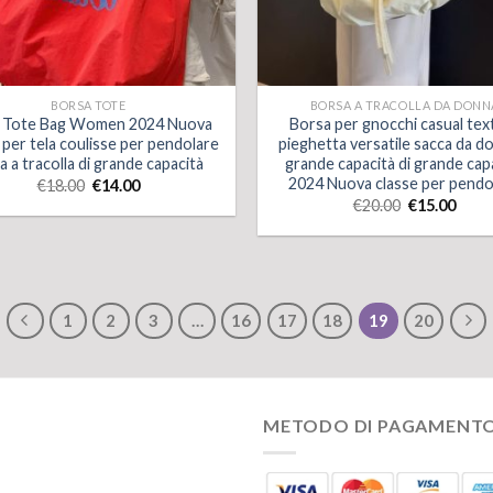
BORSA TOTE
BORSA A TRACOLLA DA DONN
k Tote Bag Women 2024 Nuova
Borsa per gnocchi casual tex
 per tela coulisse per pendolare
pieghetta versatile sacca da d
a a tracolla di grande capacità
grande capacità di grande cap
2024 Nuova classe per pendo
€
18.00
€
14.00
€
20.00
€
15.00
1
2
3
…
16
17
18
19
20
METODO DI PAGAMENT