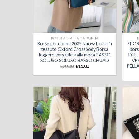
BORSA A SPALLA DA DONNA
Borse per donne 2025 Nuova borsa in
SPOR
tessuto Oxford Crossbody Borsa
bors
leggero versatile e alla moda BASSO
DEL
SOLUSO SOLUSO BASSO CHUAD
VE
PELLA
€
20.00
€
15.00