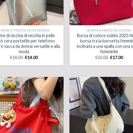
BORSA A TRACOLLA DA DONNA
BORSA A MANO DA DONNA
he di nicchia di nicchia in pelle
Borsa di colore solido 2025 
rò cera portatile per telefono
borsa tra la borsetta femmin
re sacca da donna versatile e alla
inclinata a una spalla con una s
moda
femminile
€
18.00
€
14.00
€
22.00
€
17.00