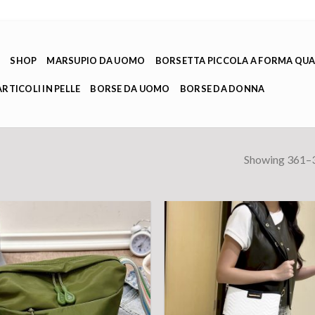
E
SHOP
MARSUPIO DA UOMO
BORSETTA PICCOLA A FORMA QU
ARTICOLI IN PELLE
BORSE DA UOMO
BORSE DA DONNA
Showing 361–3