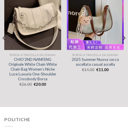
BORSA A TRACOLLA DA DONNA
BORSA A TRACOLLA DA DONNA
CHIO’2ND NANFENG
2025 Summer Nuova sacca
Originale White Chain White
ascellata casual ascella
Chain Bag Women’s Niche
€
14.00
€
11.00
Luce Luxuria One-Shoulder
Crossbody Borsa
€
26.00
€
20.00
POLITICHE