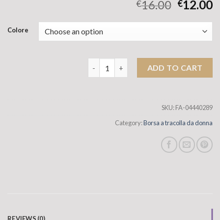
16.00
12.00
€
€
Colore
Sacca di tela spalla per spalla da donn
ADD TO CART
SKU:
FA-04440289
Category:
Borsa a tracolla da donna
REVIEWS (0)