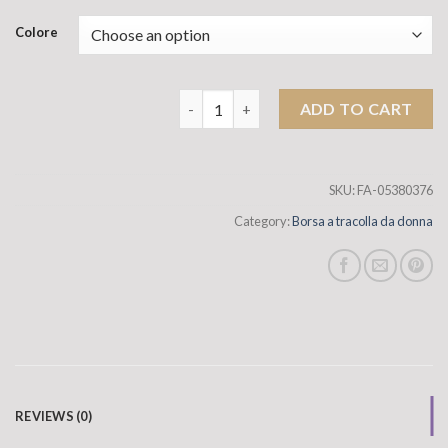
Colore
Sacca da donna con late mazzo sacca pe
ADD TO CART
SKU:
FA-05380376
Category:
Borsa a tracolla da donna
REVIEWS (0)