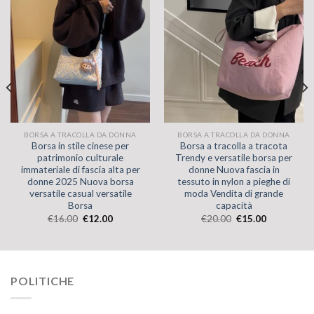
BORSA A TRACOLLA DA DONNA
BORSA A TRACOLLA DA DONNA
Borsa in stile cinese per
Borsa a tracolla a tracota
patrimonio culturale
Trendy e versatile borsa per
immateriale di fascia alta per
donne Nuova fascia in
donne 2025 Nuova borsa
tessuto in nylon a pieghe di
versatile casual versatile
moda Vendita di grande
Borsa
capacità
€
16.00
€
12.00
€
20.00
€
15.00
POLITICHE