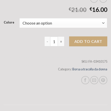
21.00
16.00
€
€
Colore
Populante borsa di grande capacità in p
ADD TO CART
SKU:
FA-03410175
Category:
Borsa a tracolla da donna