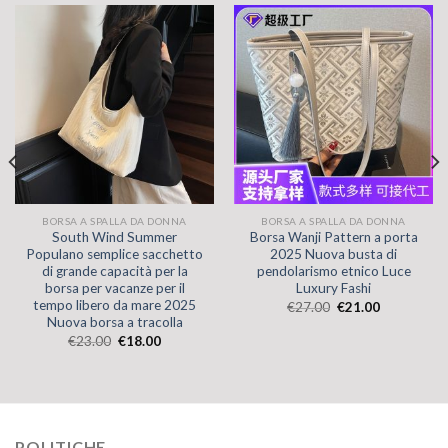
BORSA A SPALLA DA DONNA
BORSA A SPALLA DA DONNA
South Wind Summer
Borsa Wanji Pattern a porta
Populano semplice sacchetto
2025 Nuova busta di
di grande capacità per la
pendolarismo etnico Luce
borsa per vacanze per il
Luxury Fashi
tempo libero da mare 2025
€
27.00
€
21.00
Nuova borsa a tracolla
€
23.00
€
18.00
POLITICHE