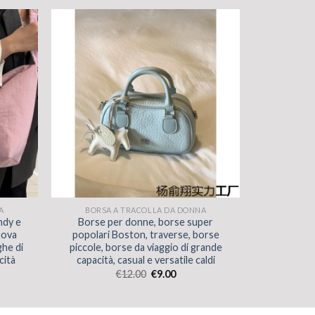
A
BORSA A TRACOLLA DA DONNA
ndy e
Borse per donne, borse super
uova
popolari Boston, traverse, borse
ghe di
piccole, borse da viaggio di grande
cità
capacità, casual e versatile caldi
€
12.00
€
9.00