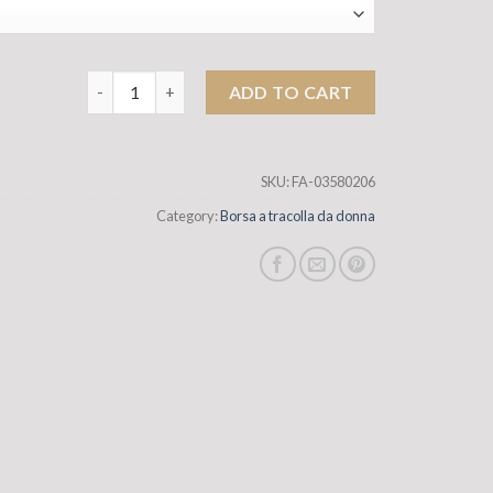
Koujia 2025 Nuova borsa da donna Outlet Mini Lourel
ADD TO CART
SKU:
FA-03580206
Category:
Borsa a tracolla da donna