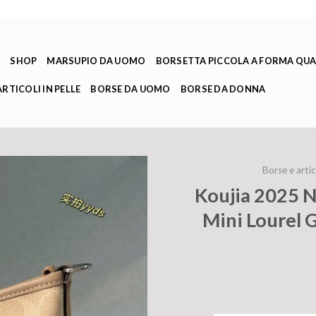
E
SHOP
MARSUPIO DA UOMO
BORSETTA PICCOLA A FORMA QU
ARTICOLI IN PELLE
BORSE DA UOMO
BORSE DA DONNA
Borse e artico
Koujia 2025 N
Mini Lourel 