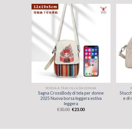
 DONNA
BORSA A TRACOLLA DA DONNA
 patrimonio
Sagna CrossBody di tela per donne
Stucch
scia alta per
2025 Nuova borsa leggera estiva
e di
 versatile
leggera
orsa
€
30.00
€
23.00