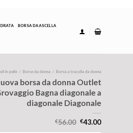
ADRATA
BORSA DA ASCELLA
li in pelle
/
Borse da donna
/
Borsa a tracolla da donna
uova borsa da donna Outlet
Grovaggio Bagna diagonale a
diagonale Diagonale
56.00
43.00
€
€