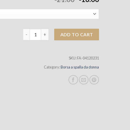
INS Women's Bag's Women's 2025 Nuova borsa da donna
ADD TO CART
SKU:
FA-04120231
Category:
Borsa a spalla da donna