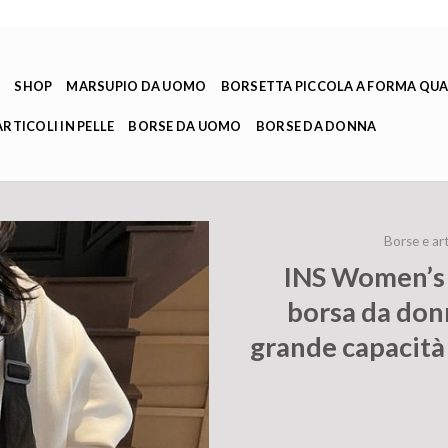
E
SHOP
MARSUPIO DA UOMO
BORSETTA PICCOLA A FORMA QU
ARTICOLI IN PELLE
BORSE DA UOMO
BORSE DA DONNA
Borse e art
INS Women’s
borsa da don
grande capacità