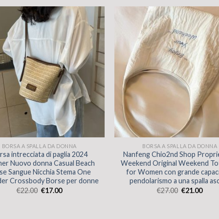
BORSA A SPALLA DA DONNA
BORSA A SPALLA DA DONNA
rsa intrecciata di paglia 2024
Nanfeng Chio2nd Shop Propri
er Nuovo donna Casual Beach
Weekend Original Weekend To
se Sangue Nicchia Stema One
for Women con grande capaci
der Crossbody Borse per donne
pendolarismo a una spalla asc
€
22.00
€
17.00
€
27.00
€
21.00