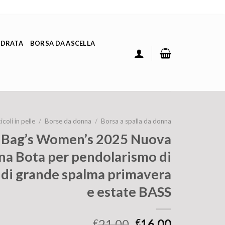
ADRATA
BORSA DA ASCELLA
icoli in pelle
/
Borse da donna
/
Borsa a spalla da donna
 Bag’s Women’s 2025 Nuova
na Bota per pendolarismo di
 di grande spalma primavera
e estate BASS
21.00
16.00
€
€