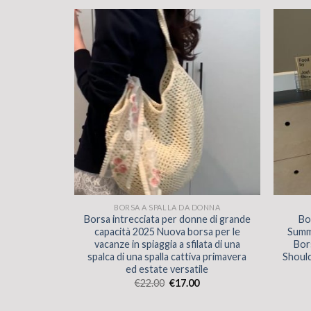
DONNA
BORSA A SPALLA DA DONNA
a 2025 Nuova
Borsa intrecciata per donne di grande
Bo
a semplice
capacità 2025 Nuova borsa per le
Summ
vacanze in spiaggia a sfilata di una
Bor
spalca di una spalla cattiva primavera
Shoul
ed estate versatile
€
22.00
€
17.00