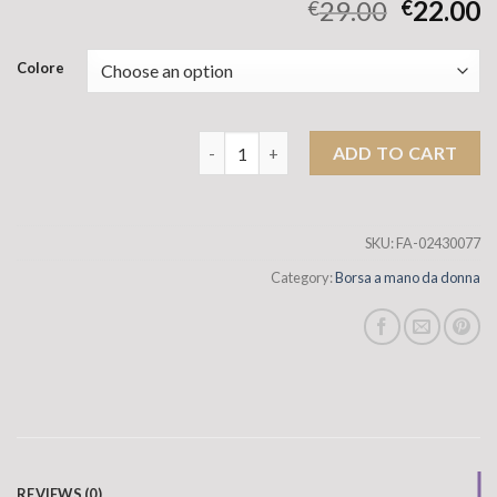
29.00
22.00
€
€
Colore
Borsa da donna Crossbody Borse transfr
ADD TO CART
SKU:
FA-02430077
Category:
Borsa a mano da donna
REVIEWS (0)