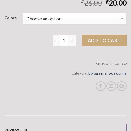
26.00
20.00
€
€
Colore
Bohao Pu Women's Borse Nuova borsa 
ADD TO CART
SKU:
FA-05240352
Category:
Borsa a mano da donna
REVIEWS (0)