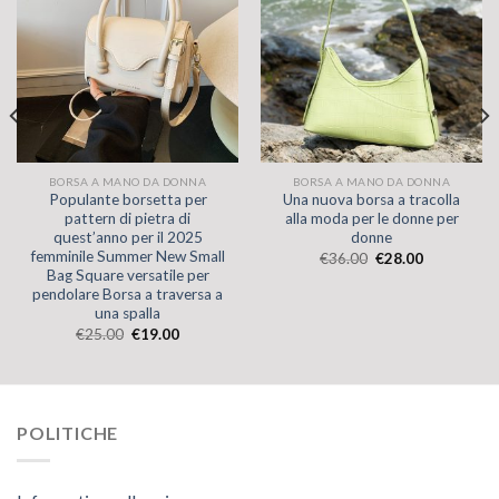
BORSA A MANO DA DONNA
BORSA A MANO DA DONNA
Populante borsetta per
Una nuova borsa a tracolla
pattern di pietra di
alla moda per le donne per
quest’anno per il 2025
donne
femminile Summer New Small
€
36.00
€
28.00
Bag Square versatile per
pendolare Borsa a traversa a
una spalla
€
25.00
€
19.00
POLITICHE