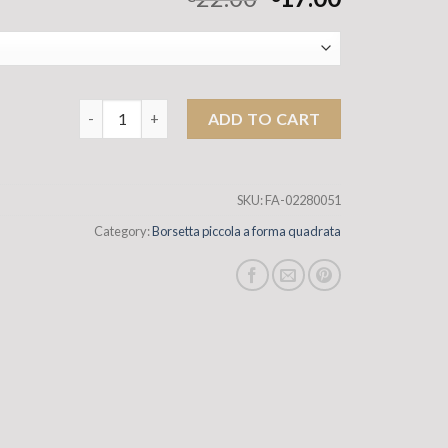
2025 Nuova versatile borsa da donna di nicchia origina
ADD TO CART
SKU:
FA-02280051
Category:
Borsetta piccola a forma quadrata