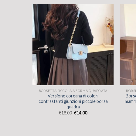
A QUADRATA
BORSETTA PICCOLA A FORMA QUADRATA
BORS
LA DOPPIO
Versione coreana di colori
Borse
 2025VR
contrastanti giunzioni piccole borsa
mamma
 DI BASSO
quadra
A SCHEGNO
€
18.00
€
14.00
LA CROPS
SCHE