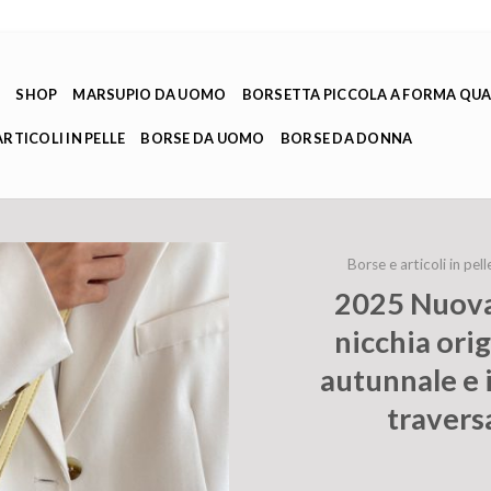
E
SHOP
MARSUPIO DA UOMO
BORSETTA PICCOLA A FORMA QU
ARTICOLI IN PELLE
BORSE DA UOMO
BORSE DA DONNA
Borse e articoli in pell
2025 Nuova 
nicchia ori
autunnale e 
travers