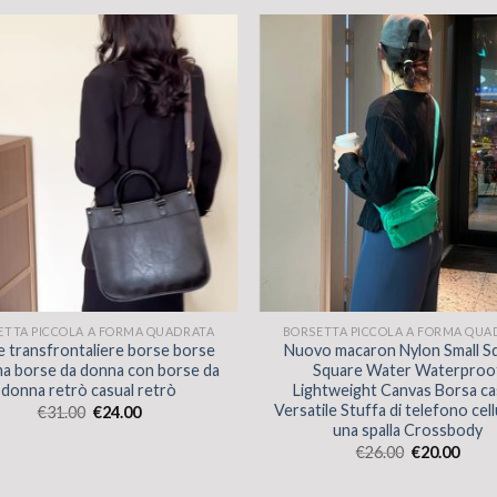
ETTA PICCOLA A FORMA QUADRATA
BORSETTA PICCOLA A FORMA QUA
 transfrontaliere borse borse
Nuovo macaron Nylon Small S
 borse da donna con borse da
Square Water Waterproo
donna retrò casual retrò
Lightweight Canvas Borsa ca
Versatile Stuffa di telefono cell
€
31.00
€
24.00
una spalla Crossbody
€
26.00
€
20.00