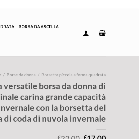
ADRATA
BORSA DA ASCELLA
e
/
Borse da donna
/
Borsetta piccola a forma quadrata
versatile borsa da donna di
ginale carina grande capacità
invernale con la borsetta del
a di coda di nuvola invernale
22.00
17.00
€
€