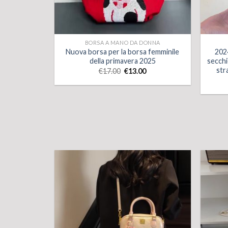
BORSA A MANO DA DONNA
Nuova borsa per la borsa femminile
2024
della primavera 2025
secchi
str
€
17.00
€
13.00