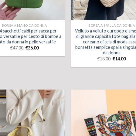
BORSA A MANO DA DONNA
BORSA A SPALLA DA DONNA
 sacchetti caldi per sacca per
Velluto a velluto europeo e am
o versatile per cesto di bombe a
di grande capacità tote bag all
ato da donna in pelle versatile
coreano di tela di moda cas
borsetta semplice spalla singol
€
47.00
€
36.00
da donna
€
18.00
€
14.00