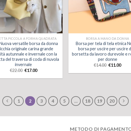
ETTA PICCOLA A FORMA QUADRATA
BORSA A MANO DA DONNA
Nuova versatile borsa da donna
Borsa per tela di tela etnica 
nicchia originale carina grande
borsa per uscire per uscire d
ità autunnale e invernale con la
borsetta da lavoro durevole e 
ta del traversa di coda di nuvola
per donne
invernale
€
14.00
€
11.00
€
22.00
€
17.00
1
2
3
4
5
…
18
19
20
METODO DI PAGAMENT