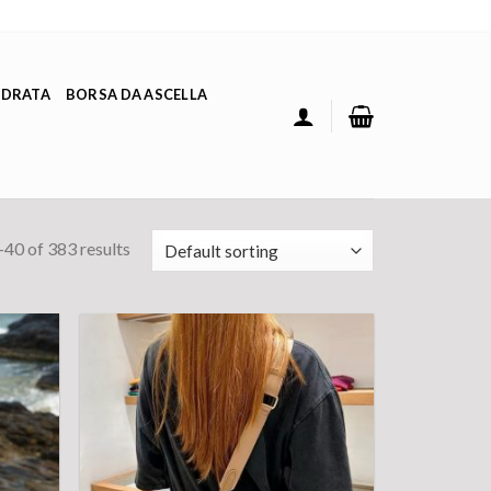
ADRATA
BORSA DA ASCELLA
40 of 383 results