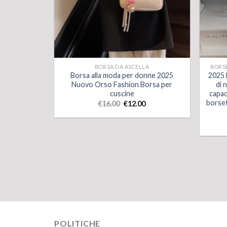
BORSA DA ASCELLA
BORS
Borsa alla moda per donne 2025
2025 
Nuovo Orso Fashion Borsa per
di 
cuscine
capac
borset
€
16.00
€
12.00
POLITICHE