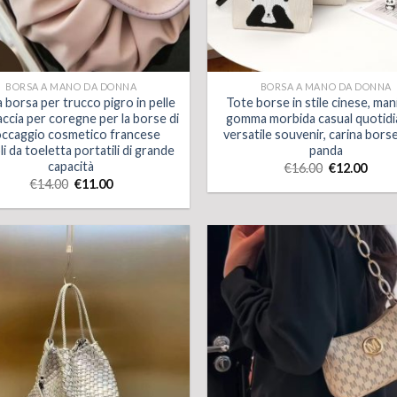
BORSA A MANO DA DONNA
BORSA A MANO DA DONNA
 borsa per trucco pigro in pelle
Tote borse in stile cinese, man
ccia per coregne per la borse di
gomma morbida casual quotidi
occaggio cosmetico francese
versatile souvenir, carina borse
li da toeletta portatili di grande
panda
capacità
€
16.00
€
12.00
€
14.00
€
11.00