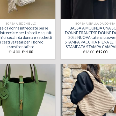
BORSA A SECCHIELLO
BORSA A SPALLA DA DONNA
se da donna intrecciate per le
BASSA A MOUNDA UNA S
ntrecciate per i piccoli e squisiti
DONNE FRANCESE DONNE 
i di secchi da donna e sacchetti
2025 NUOVA catena trasver
i cesti vegetali per il bordo
STAMPA PACCHIA PIENA LE
transfrontaliero
STAMPATA STAMPA CAMPA
€
14.00
€
11.00
€
16.00
€
12.00