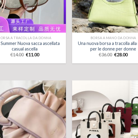
BORSA A TRACOLLA DA DONNA
BORSA A MANO DA DONNA
 Summer Nuova sacca ascellata
Una nuova borsa a tracolla all
casual ascella
per le donne per donne
€
14.00
€
11.00
€
36.00
€
28.00