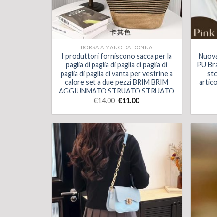
BORSA A MANO DA DONNA
I produttori forniscono sacca per la
Nuova
paglia di paglia di paglia di paglia di
PU Bra
paglia di paglia di vanta per vestrine a
st
calore set a due pezzi BRIM BRIM
artico
AGGIUNMATO STRUATO STRUATO
€
14.00
€
11.00