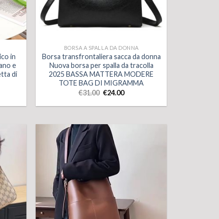
BORSA A SPALLA DA DONNA
ico in
Borsa transfrontaliera sacca da donna
ano e
Nuova borsa per spalla da tracolla
tta di
2025 BASSA MATTERA MODERE
TOTE BAG DI MIGRAMMA
€
31.00
€
24.00