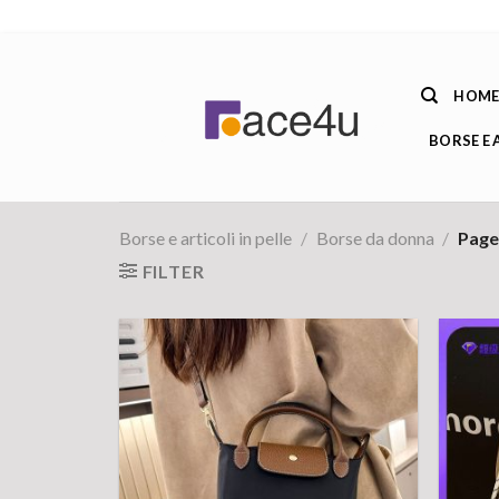
Salta
ai
HOM
contenuti
BORSE E 
Borse e articoli in pelle
/
Borse da donna
/
Page
FILTER