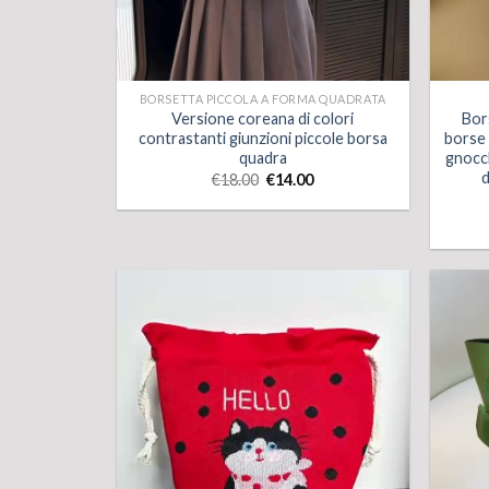
BORSETTA PICCOLA A FORMA QUADRATA
Versione coreana di colori
Bor
contrastanti giunzioni piccole borsa
borse i
quadra
gnocch
d
€
18.00
€
14.00